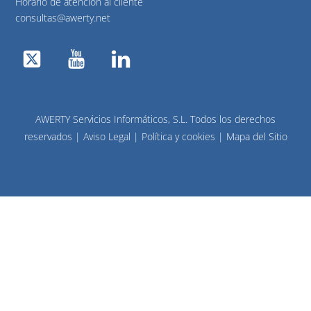
Horario de atención al cliente
consultas@awerty.net
Twitter
YouTube
LinkedIn
AWERTY Servicios Informáticos, S.L. Todos los derechos
reservados |
Aviso Legal
|
Política y cookies
|
Mapa del Sitio