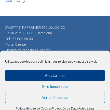
Leer más
AWERTY | TU PARTNER TECNOLÓGICO
C/ Bruc 21 | 08010 Barcelona
Tel.:
93 602 50 00
Portal Cliente
Horario de atención al cliente
consultas@awerty.net
Utilizamos cookies para optimizar nuestro sitio web y nuestro servicio.
Twitter
YouTube
LinkedIn
Aceptar todo
Solo funcionales
AWERTY Servicios Informáticos, S.L. Todos los derechos
reservados |
Aviso Legal
|
Política y cookies
|
Mapa del Sitio
Ver preferencias
Política de Uso de Cookies
Protección de Datos
Aviso Legal