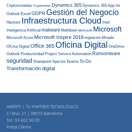
Dynamics 365
Criptomonedas
Dynamics 365 App for
Cryptominer
Gestión del Negocio
GDPR
Excel
Outlook
Infraestructura Cloud
Hackers
Intel
Microsoft
malware
Inteligencia Artificial
Meltdown
Micfrosoft
Microsoft Inspire 2018
Microsoft Azure
migración
Minado
Oficina Digital
Office 365
Ofcina Digital
OneDrive
Ransomware
Outlook
Productividad
Project Service Automation
seguridad
To-Do
Teams
Sharepoint
Spectre
Transformación digital
AWERTY | TU PARTNER TECNOLÓGICO
C/ Bruc 21 | 08010 Barcelona
Tel.:
93 602 50 00
Portal Cliente