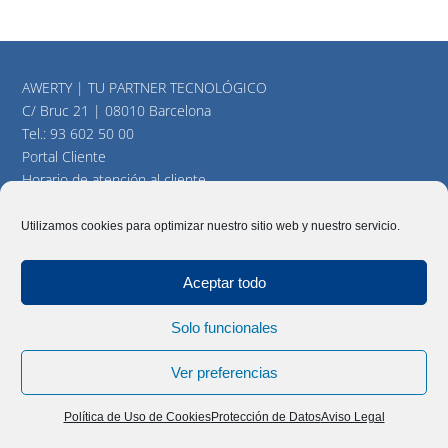
AWERTY | TU PARTNER TECNOLÓGICO
C/ Bruc 21 | 08010 Barcelona
Tel.:
93 602 50 00
Portal Cliente
Horario de atención al cliente
consultas@awerty.net
Utilizamos cookies para optimizar nuestro sitio web y nuestro servicio.
Twitter
YouTube
LinkedIn
Aceptar todo
Solo funcionales
AWERTY Servicios Informáticos, S.L. Todos los derechos
reservados |
Aviso Legal
|
Política y cookies
|
Mapa del Sitio
Ver preferencias
Política de Uso de Cookies
Protección de Datos
Aviso Legal