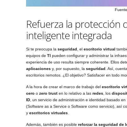
Fuente
Refuerza la protección 
inteligente integrada
Si te preocupa la
seguridad
, el
escritorio virtual
tambié
equipos de
TI
pueden configurar y administrar la infrae
experiencia de uso resulta siempre coherente. Ellos de
aplicaciones
y, por supuesto, la
seguridad
. Así, cuen
escritorios remotos. ¿El objetivo? Satisfacer en todo m
A la hora de crear el marco de trabajo del
escritorio vir
cero
o
zero trust
en lo relativo a las
redes
, los
disposi
ID
, un servicio de administración e identidad basado e
(Software as a Service o Software como servicio), así c
y
escritorios virtuales
.
Además, también es posible
reforzar la seguridad de 