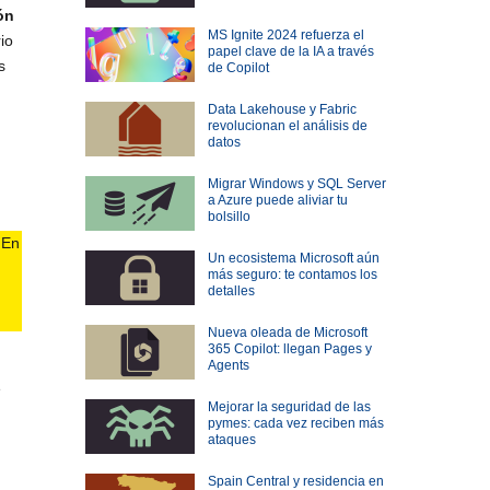
ón
MS Ignite 2024 refuerza el
io
papel clave de la IA a través
s
de Copilot
Data Lakehouse y Fabric
revolucionan el análisis de
datos
Migrar Windows y SQL Server
a Azure puede aliviar tu
bolsillo
 En
Un ecosistema Microsoft aún
más seguro: te contamos los
detalles
Nueva oleada de Microsoft
365 Copilot: llegan Pages y
Agents
e
Mejorar la seguridad de las
pymes: cada vez reciben más
ataques
Spain Central y residencia en