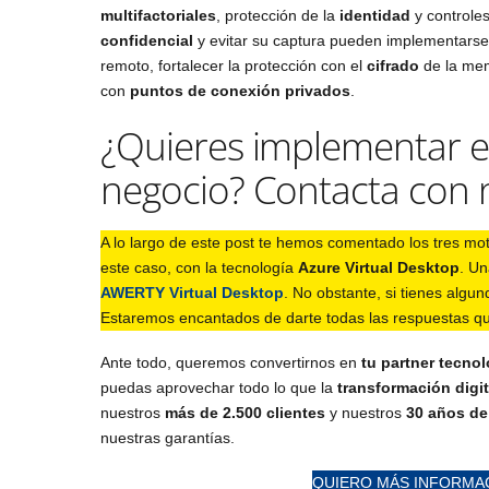
multifactoriales
, protección de la
identidad
y controle
confidencial
y evitar su captura pueden implementars
remoto, fortalecer la protección con el
cifrado
de la mem
con
puntos de conexión privados
.
¿Quieres implementar el 
negocio? Contacta con 
A lo largo de este post te hemos comentado los tres mot
este caso, con la tecnología
Azure Virtual Desktop
. Un
AWERTY Virtual Desktop
. No obstante, si tienes alg
Estaremos encantados de darte todas las respuestas q
Ante todo, queremos convertirnos en
tu partner tecno
puedas aprovechar todo lo que la
transformación digit
nuestros
más de 2.500 clientes
y nuestros
30 años de
nuestras garantías.
QUIERO MÁS INFORMAC