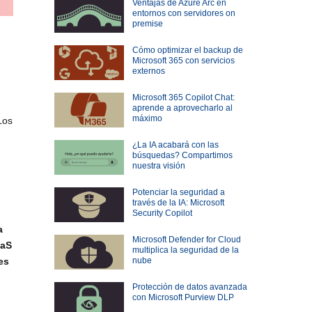
Ventajas de Azure Arc en
entornos con servidores on
premise
Cómo optimizar el backup de
Microsoft 365 con servicios
externos
Microsoft 365 Copilot Chat:
aprende a aprovecharlo al
máximo
Los
¿La IA acabará con las
búsquedas? Compartimos
nuestra visión
Potenciar la seguridad a
través de la IA: Microsoft
Security Copilot
a
Microsoft Defender for Cloud
aS
multiplica la seguridad de la
nube
es
Protección de datos avanzada
con Microsoft Purview DLP