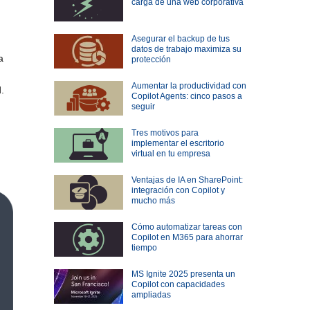
carga de una web corporativa
Asegurar el backup de tus
datos de trabajo maximiza su
a
protección
Aumentar la productividad con
.
Copilot Agents: cinco pasos a
seguir
Tres motivos para
implementar el escritorio
virtual en tu empresa
Ventajas de IA en SharePoint:
integración con Copilot y
mucho más
Cómo automatizar tareas con
Copilot en M365 para ahorrar
tiempo
MS Ignite 2025 presenta un
Copilot con capacidades
ampliadas