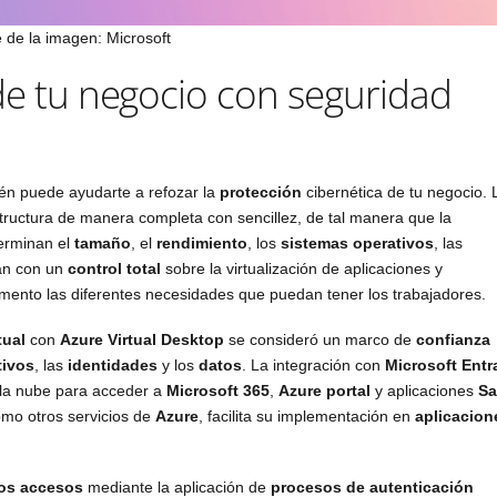
 de la imagen: Microsoft
de tu negocio con seguridad
n puede ayudarte a refozar la
protección
cibernética de tu negocio. 
structura de manera completa con sencillez, de tal manera que la
terminan el
tamaño
, el
rendimiento
, los
sistemas operativos
, las
tan con un
control total
sobre la virtualización de aplicaciones y
omento las diferentes necesidades que puedan tener los trabajadores.
tual
con
Azure Virtual Desktop
se consideró un marco de
confianza
tivos
, las
identidades
y los
datos
. La integración con
Microsoft Entr
n la nube para acceder a
Microsoft 365
,
Azure portal
y aplicaciones
Sa
omo otros servicios de
Azure
, facilita su implementación en
aplicacion
los accesos
mediante la aplicación de
procesos de autenticación