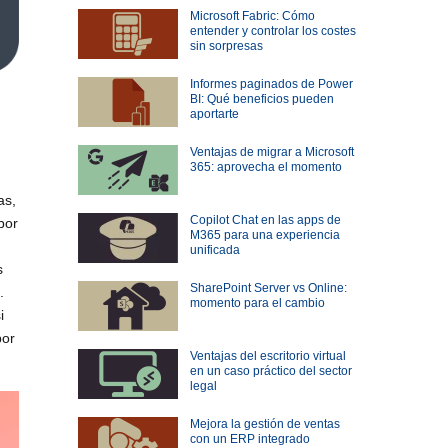
Microsoft Fabric: Cómo
entender y controlar los costes
sin sorpresas
Informes paginados de Power
BI: Qué beneficios pueden
aportarte
Ventajas de migrar a Microsoft
365: aprovecha el momento
as,
Copilot Chat en las apps de
bor
M365 para una experiencia
unificada
s
SharePoint Server vs Online:
.
momento para el cambio
i
por
Ventajas del escritorio virtual
en un caso práctico del sector
legal
Mejora la gestión de ventas
con un ERP integrado