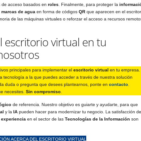
s de acceso basados en
roles
. Finalmente, para proteger la
informaci
e
marcas de agua
en forma de códigos
QR
que aparecen en el escritor
oria de las máquinas virtuales o reforzar el acceso a recursos remoto
escritorio virtual en tu
nosotros
ivos principales para implementar el
escritorio virtual
en tu empresa.
a tecnología a la que puedes acceder a través de nuestra solución
unda duda o pregunta que desees plantearnos, ponte en
contacto
.
ue necesites.
Sin compromiso
.
lógico
de referencia. Nuestro objetivo es guiarte y ayudarte, para que
al
y la
IA
pueden hacer para modernizar tu negocio. La satisfacción d
 experiencia
en el sector de las
Tecnologías de la Información
son
IÓN ACERCA DEL ESCRITORIO VIRTUAL