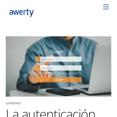
Skip
Men
to
content
11/05/2023
La autenticación