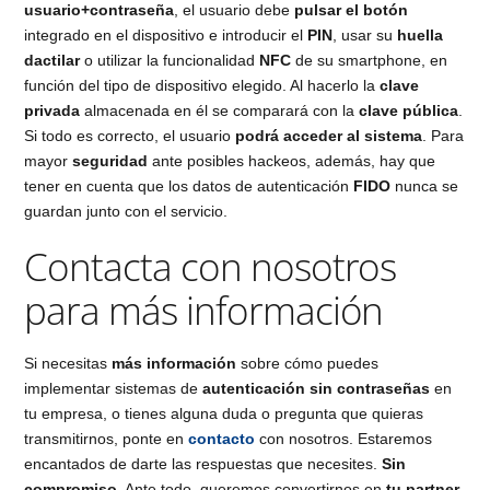
usuario+contraseña
, el usuario debe
pulsar el botón
integrado en el dispositivo e introducir el
PIN
, usar su
huella
dactilar
o utilizar la funcionalidad
NFC
de su smartphone, en
función del tipo de dispositivo elegido. Al hacerlo la
clave
privada
almacenada en él se comparará con la
clave pública
.
Si todo es correcto, el usuario
podrá acceder al sistema
. Para
mayor
seguridad
ante posibles hackeos, además, hay que
tener en cuenta que los datos de autenticación
FIDO
nunca se
guardan junto con el servicio.
Contacta con nosotros
para más información
Si necesitas
más información
sobre cómo puedes
implementar sistemas de
autenticación sin contraseñas
en
tu empresa, o tienes alguna duda o pregunta que quieras
transmitirnos, ponte en
contacto
con nosotros. Estaremos
encantados de darte las respuestas que necesites.
Sin
compromiso
. Ante todo, queremos convertirnos en
tu partner