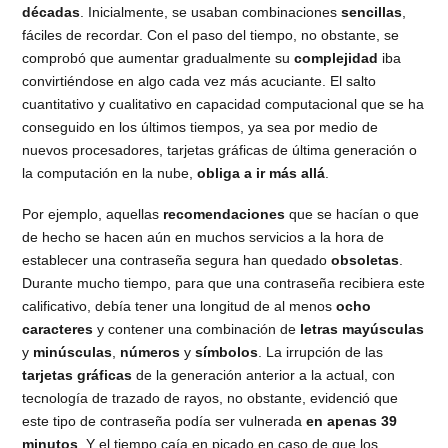
décadas
. Inicialmente, se usaban combinaciones
sencillas
,
fáciles de recordar. Con el paso del tiempo, no obstante, se
comprobó que aumentar gradualmente su
complejidad
iba
convirtiéndose en algo cada vez más acuciante. El salto
cuantitativo y cualitativo en capacidad computacional que se ha
conseguido en los últimos tiempos, ya sea por medio de
nuevos procesadores, tarjetas gráficas de última generación o
la computación en la nube,
obliga a ir más allá
.
Por ejemplo, aquellas
recomendaciones
que se hacían o que
de hecho se hacen aún en muchos servicios a la hora de
establecer una contraseña segura han quedado
obsoletas
.
Durante mucho tiempo, para que una contraseña recibiera este
calificativo, debía tener una longitud de al menos
ocho
caracteres
y contener una combinación de
letras mayúsculas
y
minúsculas
,
números
y
símbolos
. La irrupción de las
tarjetas gráficas
de la generación anterior a la actual, con
tecnología de trazado de rayos, no obstante, evidenció que
este tipo de contraseña podía ser vulnerada
en apenas 39
minutos
. Y el tiempo caía en picado en caso de que los