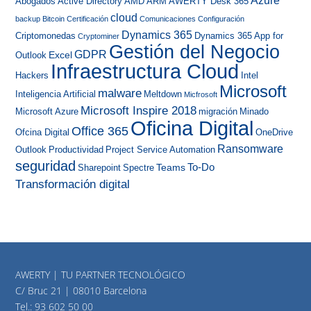
Azure
Abogados
Active Directory
AMD
ARM
AWERTY Desk 365
cloud
backup
Bitcoin
Certificación
Comunicaciones
Configuración
Dynamics 365
Criptomonedas
Dynamics 365 App for
Cryptominer
Gestión del Negocio
GDPR
Excel
Outlook
Infraestructura Cloud
Hackers
Intel
Microsoft
malware
Inteligencia Artificial
Meltdown
Micfrosoft
Microsoft Inspire 2018
Microsoft Azure
migración
Minado
Oficina Digital
Office 365
Ofcina Digital
OneDrive
Ransomware
Outlook
Productividad
Project Service Automation
seguridad
To-Do
Teams
Sharepoint
Spectre
Transformación digital
AWERTY | TU PARTNER TECNOLÓGICO
C/ Bruc 21 | 08010 Barcelona
Tel.:
93 602 50 00